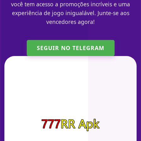
você tem acesso a promoções incríveis e uma
experiência de jogo inigualável. Junte-se aos
vencedores agora!
SEGUIR NO TELEGRAM