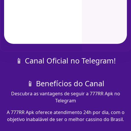
📱 Canal Oficial no Telegram!
📱 Benefícios do Canal
Descubra as vantagens de seguir a 777RR Apk no
Telegram
A 777RR Apk oferece atendimento 24h por dia, com o
objetivo inabalável de ser o melhor cassino do Brasil.