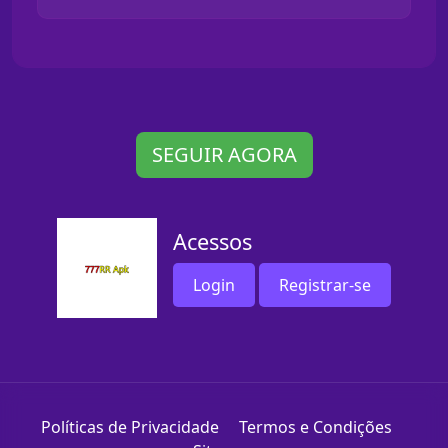
SEGUIR AGORA
Acessos
Login
Registrar-se
Políticas de Privacidade
Termos e Condições