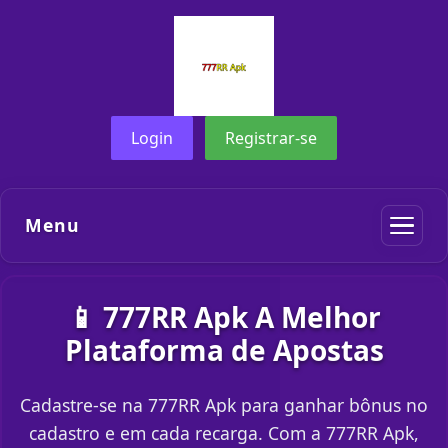
Login
Registrar-se
Menu
📱 777RR Apk A Melhor
Plataforma de Apostas
Cadastre-se na 777RR Apk para ganhar bônus no
cadastro e em cada recarga. Com a 777RR Apk,