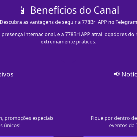
📱 Benefícios do Canal
Descubra as vantagens de seguir a 778Brl APP no Telegra
i presença internacional, e a 778Brl APP atrai jogadores 
extremamente práticos.
sivos
📢 Notí
m, promoções especiais
Fique por dentro d
s únicos!
eventos da 