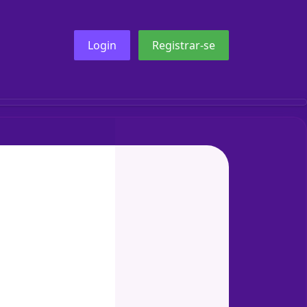
Login
Registrar-se