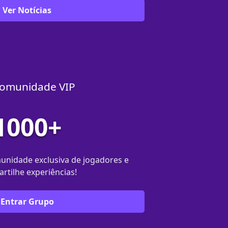
Ver Notícias
Comunidade VIP
1000+
unidade exclusiva de jogadores e
rtilhe experiências!
Entrar Grupo