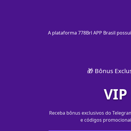
A plataforma 778Brl APP Brasil possu
🎁 Bônus Exclu
VIP
Receba bônus exclusivos do Telegra
e códigos promocionai