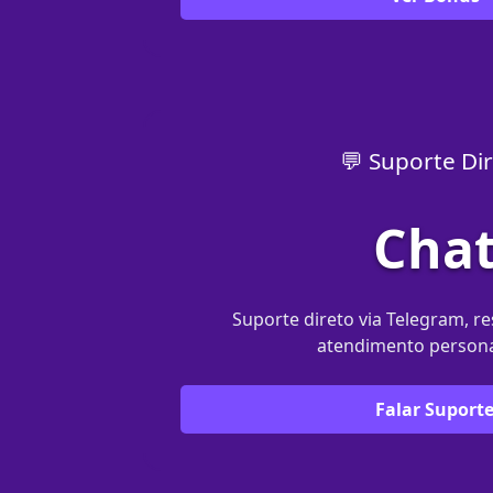
💬 Suporte Di
Cha
Suporte direto via Telegram, r
atendimento persona
Falar Suport