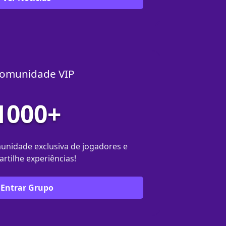
Comunidade VIP
1000+
unidade exclusiva de jogadores e
rtilhe experiências!
Entrar Grupo