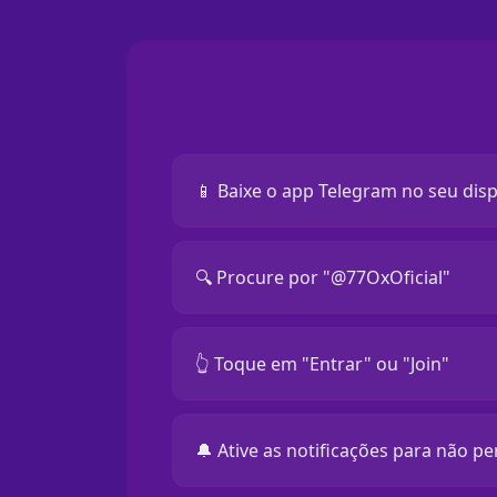
📱 Baixe o app Telegram no seu disp
🔍 Procure por "@77OxOficial"
👆 Toque em "Entrar" ou "Join"
🔔 Ative as notificações para não p