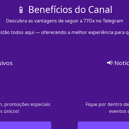
📱 Benefícios do Canal
Descubra as vantagens de seguir a 77Ox no Telegram
 estão todos aqui — oferecendo a melhor experiência par
sivos
📢 Notí
m, promoções especiais
Fique por dentro d
s únicos!
eventos 