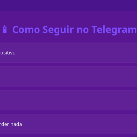
📱 Como Seguir no Telegram
ositivo
erder nada