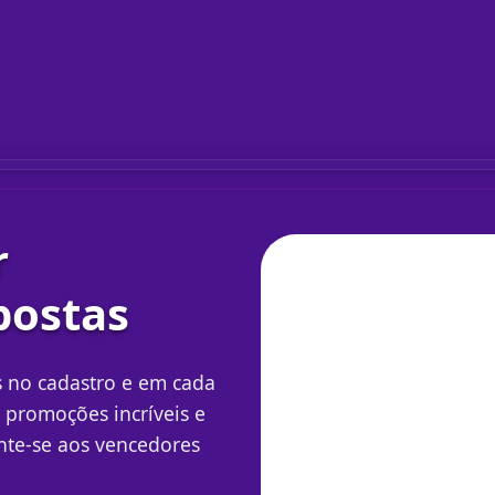
r
postas
 no cadastro e em cada
 promoções incríveis e
unte-se aos vencedores