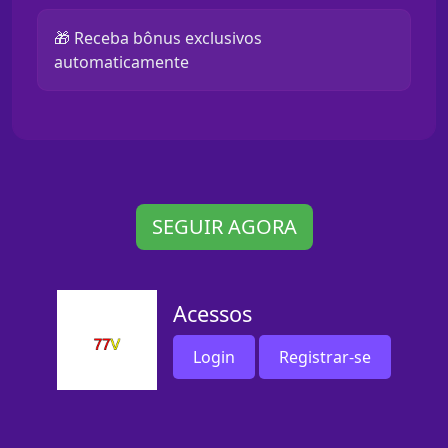
🎁 Receba bônus exclusivos
automaticamente
SEGUIR AGORA
Acessos
Login
Registrar-se