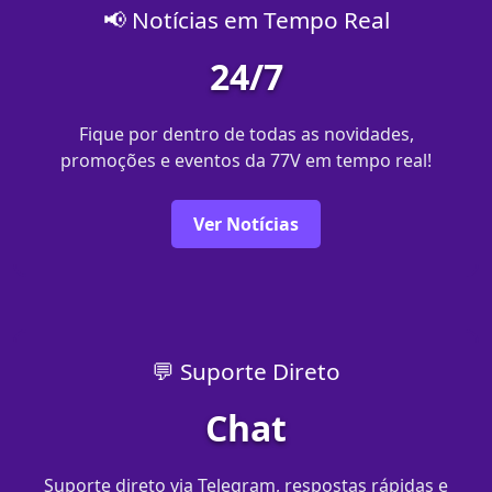
📢 Notícias em Tempo Real
24/7
Fique por dentro de todas as novidades,
promoções e eventos da 77V em tempo real!
Ver Notícias
💬 Suporte Direto
Chat
Suporte direto via Telegram, respostas rápidas e