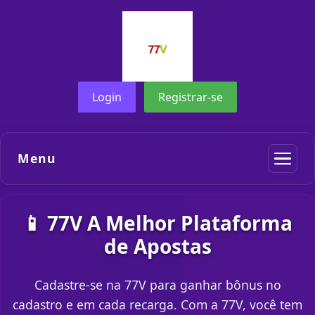
Login
Registrar-se
Menu
📱 77V A Melhor Plataforma
de Apostas
Cadastre-se na 77V para ganhar bônus no
cadastro e em cada recarga. Com a 77V, você tem