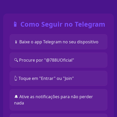
📱 Como Seguir no Telegram
📱 Baixe o app Telegram no seu dispositivo
🔍 Procure por "@788UOficial"
👆 Toque em "Entrar" ou "Join"
🔔 Ative as notificações para não perder
nada