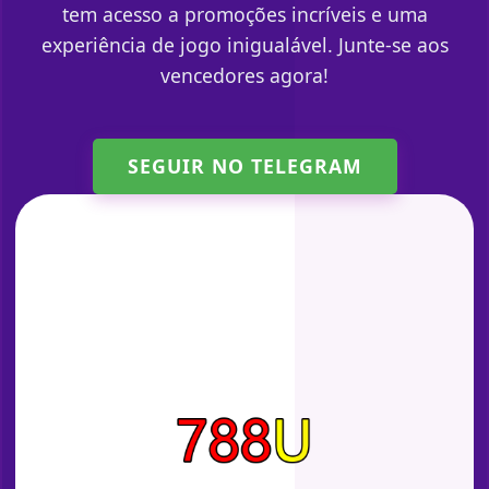
tem acesso a promoções incríveis e uma
experiência de jogo inigualável. Junte-se aos
vencedores agora!
SEGUIR NO TELEGRAM