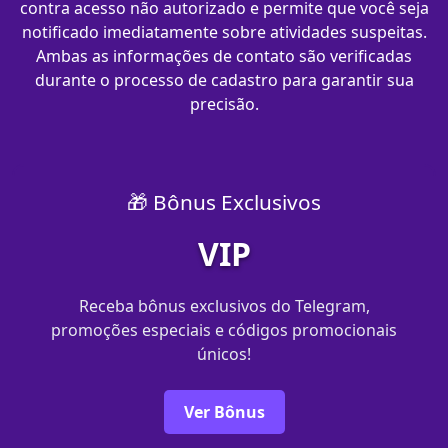
contra acesso não autorizado e permite que você seja
notificado imediatamente sobre atividades suspeitas.
Ambas as informações de contato são verificadas
durante o processo de cadastro para garantir sua
precisão.
🎁 Bônus Exclusivos
VIP
Receba bônus exclusivos do Telegram,
promoções especiais e códigos promocionais
únicos!
Ver Bônus