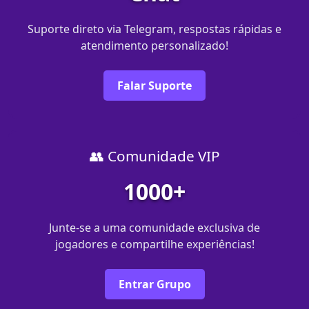
Suporte direto via Telegram, respostas rápidas e
atendimento personalizado!
Falar Suporte
👥 Comunidade VIP
1000+
Junte-se a uma comunidade exclusiva de
jogadores e compartilhe experiências!
Entrar Grupo