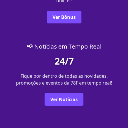
únicos!
Ver Bônus
📢 Notícias em Tempo Real
24/7
Fique por dentro de todas as novidades,
promoções e eventos da 78F em tempo real!
Ver Notícias