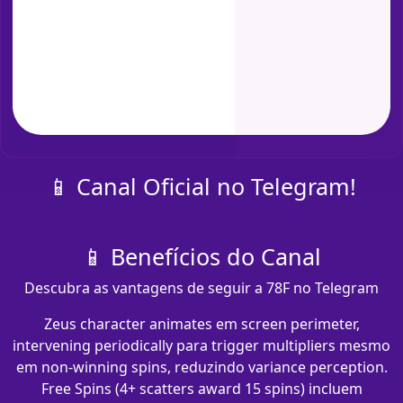
📱 Canal Oficial no Telegram!
📱 Benefícios do Canal
Descubra as vantagens de seguir a 78F no Telegram
Zeus character animates em screen perimeter,
intervening periodically para trigger multipliers mesmo
em non-winning spins, reduzindo variance perception.
Free Spins (4+ scatters award 15 spins) incluem