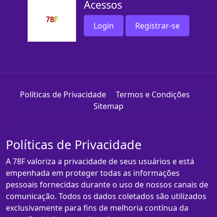
Acessos
Login
Registrar-se
Políticas de Privacidade
Termos e Condições
Sitemap
Políticas de Privacidade
A 78F valoriza a privacidade de seus usuários e está
empenhada em proteger todas as informações
pessoais fornecidas durante o uso de nossos canais de
comunicação. Todos os dados coletados são utilizados
exclusivamente para fins de melhoria contínua da