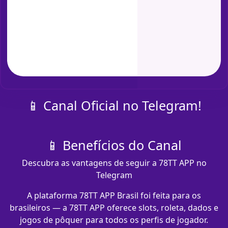
📱 Canal Oficial no Telegram!
📱 Benefícios do Canal
Descubra as vantagens de seguir a 78TT APP no
Telegram
A plataforma 78TT APP Brasil foi feita para os
brasileiros — a 78TT APP oferece slots, roleta, dados e
jogos de pôquer para todos os perfis de jogador.