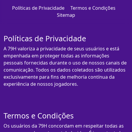
Políticas de Privacidade
Termos e Condições
Sitemap
Políticas de Privacidade
A 79H valoriza a privacidade de seus usuários e está
empenhada em proteger todas as informações
pessoais fornecidas durante o uso de nossos canais de
comunicação. Todos os dados coletados são utilizados
exclusivamente para fins de melhoria contínua da
experiência de nossos jogadores.
Termos e Condições
Os usuários da 79H concordam em respeitar todas as