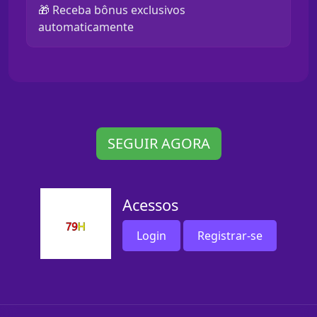
🎁 Receba bônus exclusivos
automaticamente
SEGUIR AGORA
Acessos
Login
Registrar-se