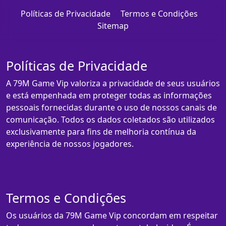
Políticas de Privacidade
Termos e Condições
Sitemap
Políticas de Privacidade
A 79M Game Vip valoriza a privacidade de seus usuários
e está empenhada em proteger todas as informações
pessoais fornecidas durante o uso de nossos canais de
comunicação. Todos os dados coletados são utilizados
exclusivamente para fins de melhoria contínua da
experiência de nossos jogadores.
Termos e Condições
Os usuários da 79M Game Vip concordam em respeitar