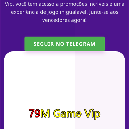
Vip, você tem acesso a promoções incríveis e uma
experiência de jogo inigualável. Junte-se aos
vencedores agora!
SEGUIR NO TELEGRAM