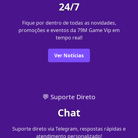
24/7
Fique por dentro de todas as novidades,
promoções e eventos da 79M Game Vip em
tempo real!
Ver Notícias
💬 Suporte Direto
Chat
Suporte direto via Telegram, respostas rápidas e
atendimento personalizado!