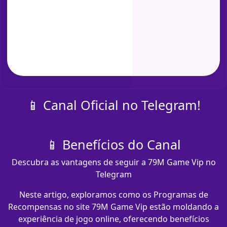
📱 Canal Oficial no Telegram!
📱 Benefícios do Canal
Descubra as vantagens de seguir a 79M Game Vip no
Telegram
Neste artigo, exploramos como os Programas de
Recompensas no site 79M Game Vip estão moldando a
experiência de jogo online, oferecendo benefícios