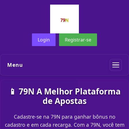
Login
Registrar-se
Menu
📱 79N A Melhor Plataforma
de Apostas
Cadastre-se na 79N para ganhar bônus no
cadastro e em cada recarga. Com a 79N, você tem