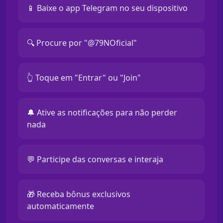
📱 Baixe o app Telegram no seu dispositivo
🔍 Procure por "@79NOficial"
👆 Toque em "Entrar" ou "Join"
🔔 Ative as notificações para não perder
nada
💬 Participe das conversas e interaja
🎁 Receba bônus exclusivos
automaticamente