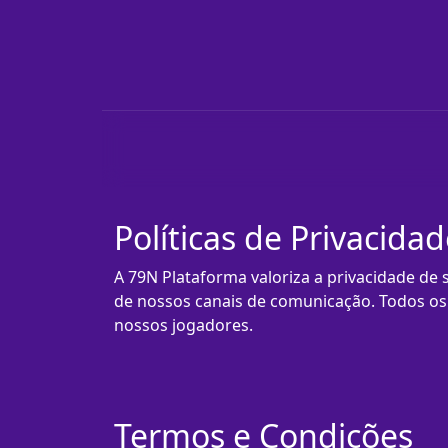
Políticas de Privacida
A 79N Plataforma valoriza a privacidade de
de nossos canais de comunicação. Todos os 
nossos jogadores.
Termos e Condições