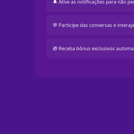
🔔 Ative as notificações para não p
💬 Participe das conversas e interaj
🎁 Receba bônus exclusivos autom