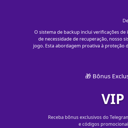
De
O sistema de backup inclui verificações d
de necessidade de recuperação, nosso s
jogo. Esta abordagem proativa à proteção 
🎁 Bônus Exclu
VIP
Receba bônus exclusivos do Telegra
e códigos promocionai