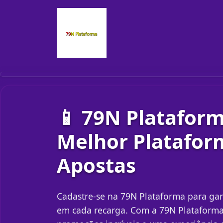
📱 79N Platafor
Melhor Platafor
Apostas
Cadastre-se na 79N Plataforma para ga
em cada recarga. Com a 79N Plataforma