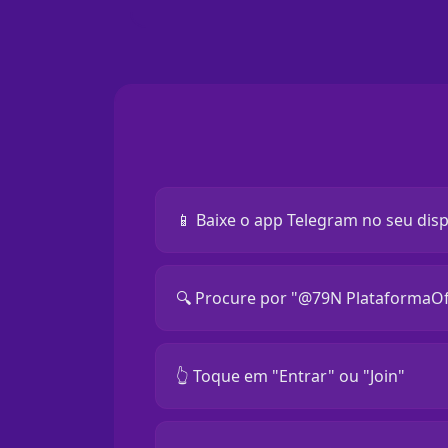
📱 Baixe o app Telegram no seu disp
🔍 Procure por "@79N PlataformaOfi
👆 Toque em "Entrar" ou "Join"