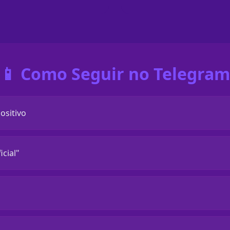
📱 Como Seguir no Telegram
ositivo
cial"