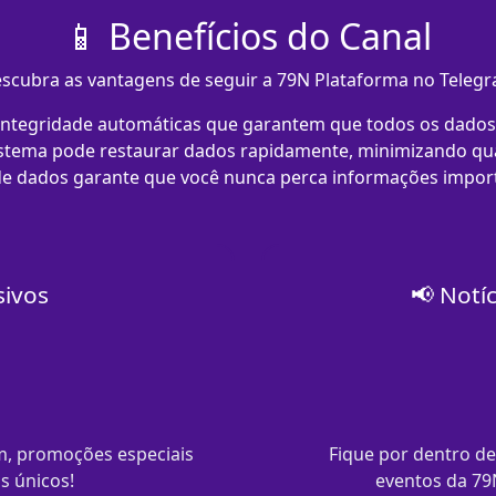
📱 Benefícios do Canal
scubra as vantagens de seguir a 79N Plataforma no Teleg
e integridade automáticas que garantem que todos os dado
istema pode restaurar dados rapidamente, minimizando qua
de dados garante que você nunca perca informações importa
sivos
📢 Notí
m, promoções especiais
Fique por dentro d
s únicos!
eventos da 79