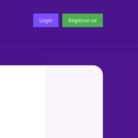
Login
Registrar-se