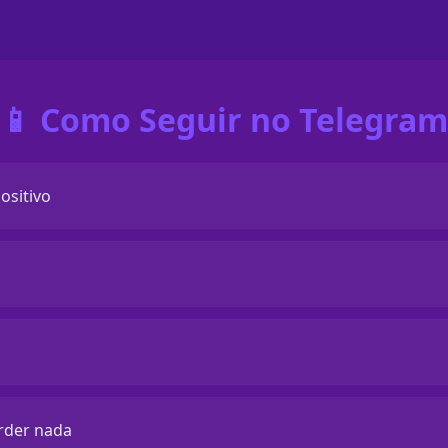
📱 Como Seguir no Telegram
ositivo
erder nada