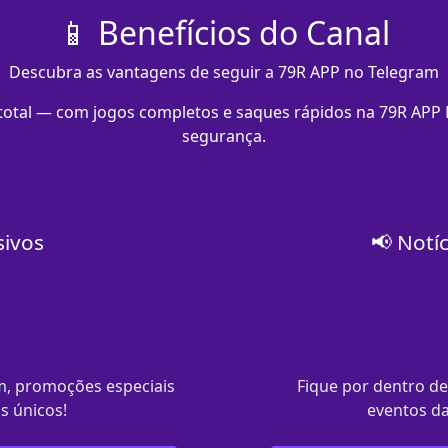
📱 Benefícios do Canal
Descubra as vantagens de seguir a 79R APP no Telegram
total — com jogos completos e saques rápidos na 79R APP 
segurança.
sivos
📢 Notí
m, promoções especiais
Fique por dentro d
s únicos!
eventos d