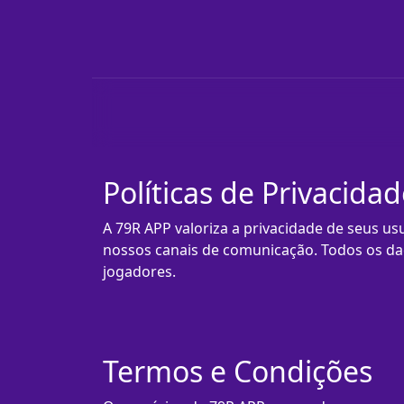
Políticas de Privacida
A 79R APP valoriza a privacidade de seus u
nossos canais de comunicação. Todos os dad
jogadores.
Termos e Condições