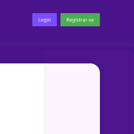
Login
Registrar-se