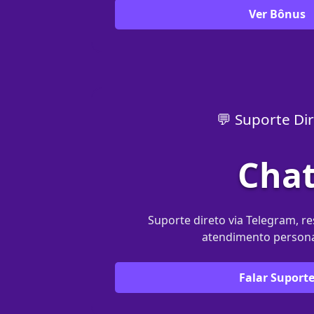
Ver Bônus
💬 Suporte Di
Cha
Suporte direto via Telegram, r
atendimento persona
Falar Suport