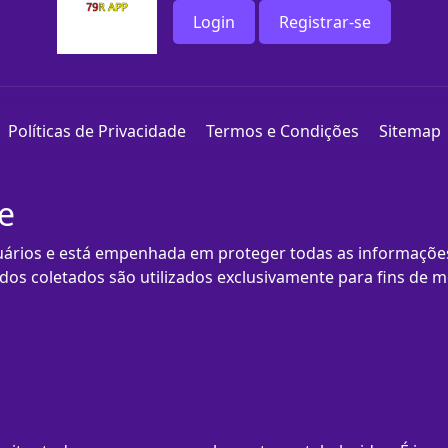
Login
Registrar-se
Políticas de Privacidade
Termos e Condições
Sitemap
de
suários e está empenhada em proteger todas as informaçõe
os coletados são utilizados exclusivamente para fins de m