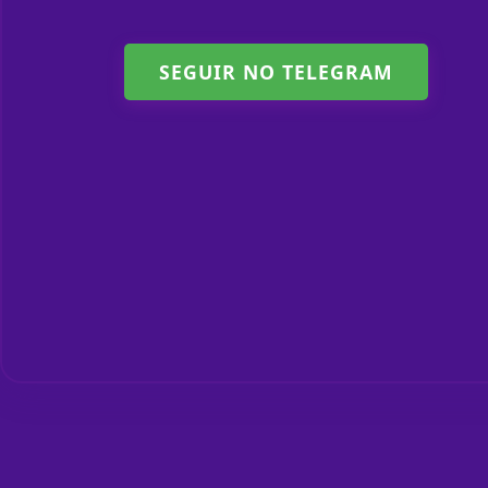
SEGUIR NO TELEGRAM