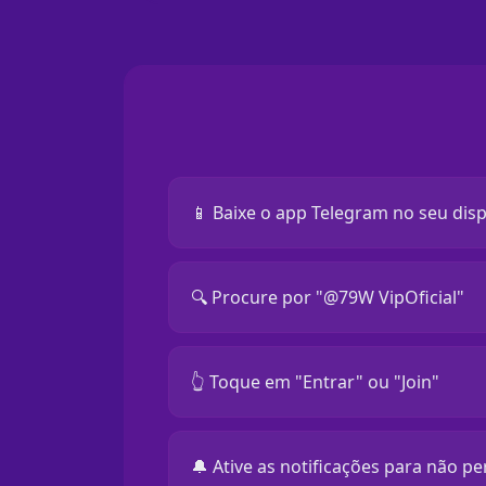
📱 Baixe o app Telegram no seu disp
🔍 Procure por "@79W VipOficial"
👆 Toque em "Entrar" ou "Join"
🔔 Ative as notificações para não p