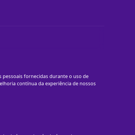
s pessoais fornecidas durante o uso de
elhoria contínua da experiência de nossos