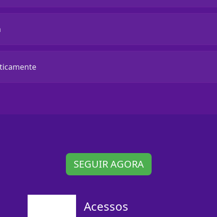
a
aticamente
SEGUIR AGORA
Acessos