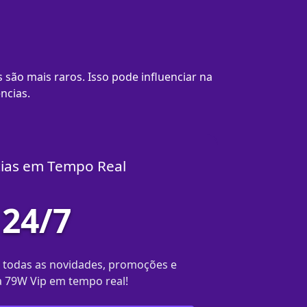
ão mais raros. Isso pode influenciar na
ncias.
cias em Tempo Real
24/7
e todas as novidades, promoções e
a 79W Vip em tempo real!