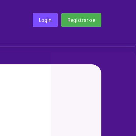
Login
Registrar-se