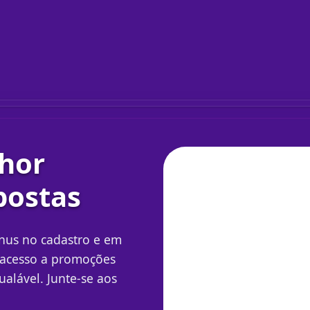
lhor
postas
nus no cadastro e em
 acesso a promoções
ualável. Junte-se aos