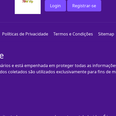
Login
Registrar-se
Políticas de Privacidade
Termos e Condições
Sitemap
de
suários e está empenhada em proteger todas as informaçõe
os coletados são utilizados exclusivamente para fins de m