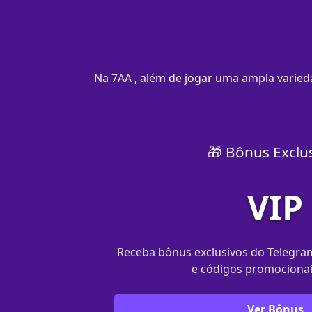
Na 7AA , além de jogar uma ampla varieda
🎁 Bônus Exclu
VIP
Receba bônus exclusivos do Telegra
e códigos promocionai
Ver Bônus