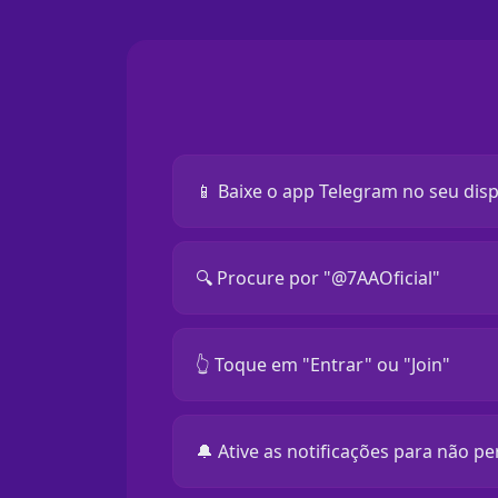
📱 Baixe o app Telegram no seu disp
🔍 Procure por "@7AAOficial"
👆 Toque em "Entrar" ou "Join"
🔔 Ative as notificações para não p