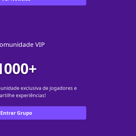
Comunidade VIP
1000+
unidade exclusiva de jogadores e
rtilhe experiências!
Entrar Grupo