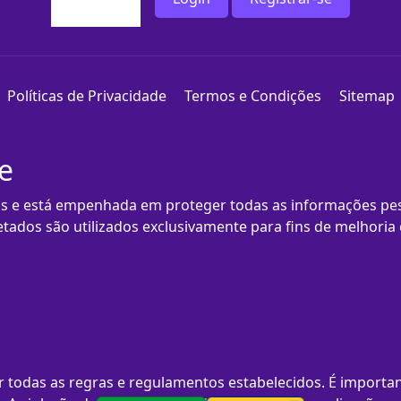
Políticas de Privacidade
Termos e Condições
Sitemap
de
ios e está empenhada em proteger todas as informações pe
tados são utilizados exclusivamente para fins de melhoria
todas as regras e regulamentos estabelecidos. É importan