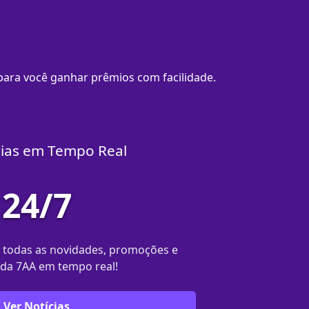
 para você ganhar prêmios com facilidade.
cias em Tempo Real
24/7
e todas as novidades, promoções e
 da 7AA em tempo real!
Ver Notícias