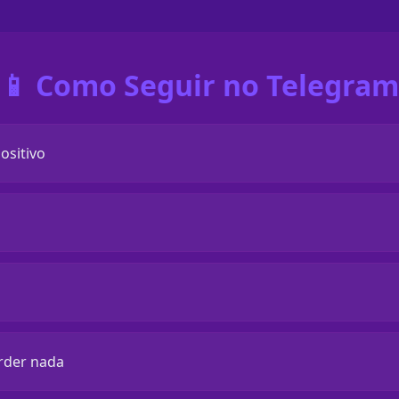
📱 Como Seguir no Telegram
ositivo
erder nada