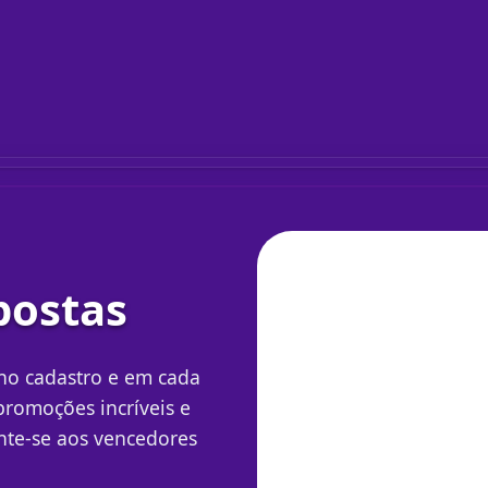
postas
no cadastro e em cada
promoções incríveis e
unte-se aos vencedores