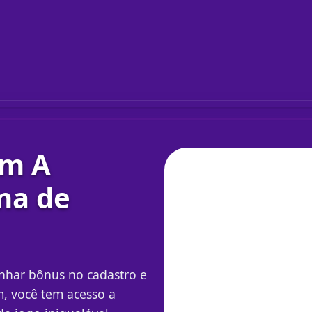
am A
ma de
anhar bônus no cadastro e
, você tem acesso a