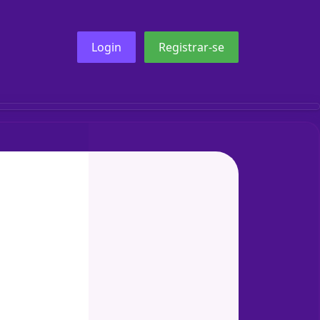
Login
Registrar-se