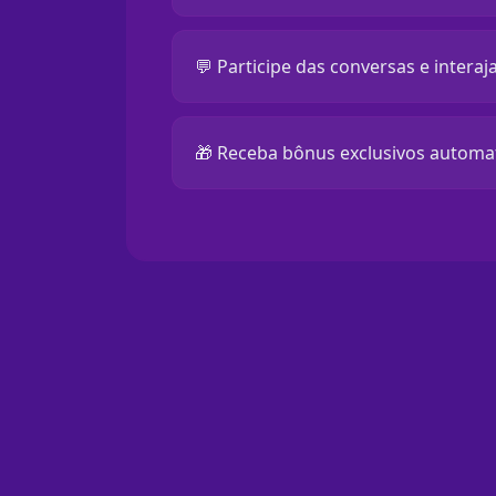
💬 Participe das conversas e interaj
🎁 Receba bônus exclusivos autom