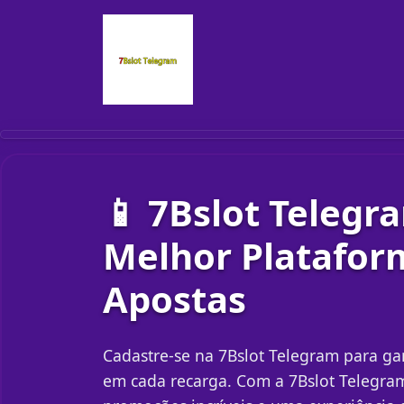
📱 7Bslot Telegr
Melhor Platafor
Apostas
Cadastre-se na 7Bslot Telegram para g
em cada recarga. Com a 7Bslot Telegram