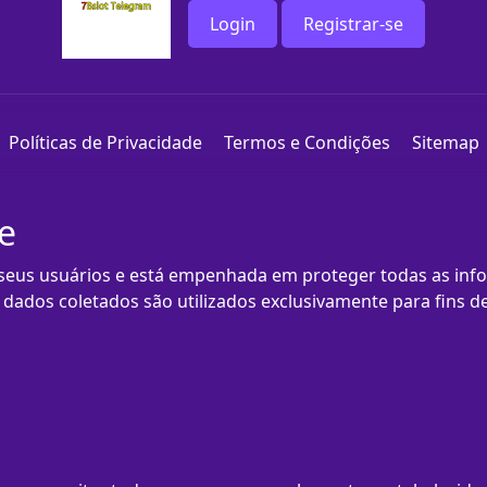
Login
Registrar-se
Políticas de Privacidade
Termos e Condições
Sitemap
de
e seus usuários e está empenhada em proteger todas as in
dados coletados são utilizados exclusivamente para fins d