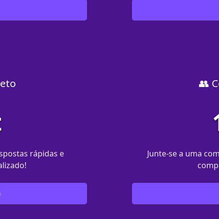
reto
👥 
t
espostas rápidas e
Junte-se a uma com
lizado!
compa
e