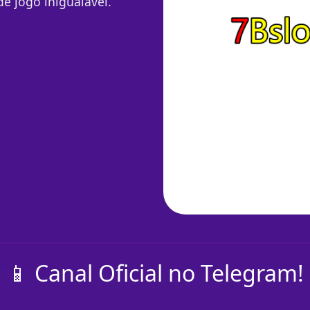
e jogo inigualável.
📱 Canal Oficial no Telegram!