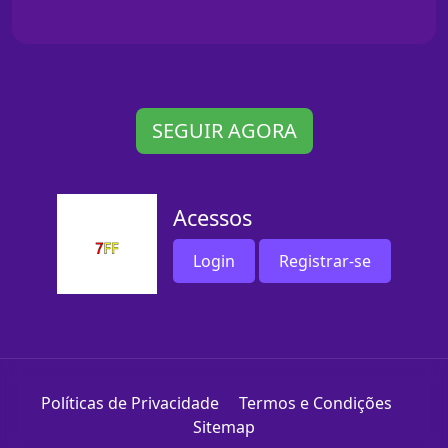
SEGUIR AGORA
Acessos
Login
Registrar-se
Políticas de Privacidade
Termos e Condições
Sitemap