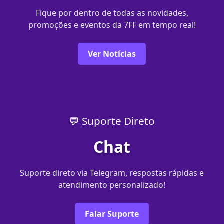
Fique por dentro de todas as novidades,
promoções e eventos da 7FF em tempo real!
Ver Notícias
💬 Suporte Direto
Chat
Suporte direto via Telegram, respostas rápidas e
atendimento personalizado!
Falar Suporte