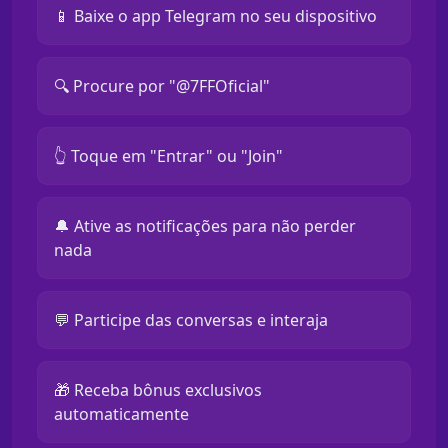
📱 Baixe o app Telegram no seu dispositivo
🔍 Procure por "@7FFOficial"
👆 Toque em "Entrar" ou "Join"
🔔 Ative as notificações para não perder
nada
💬 Participe das conversas e interaja
🎁 Receba bônus exclusivos
automaticamente