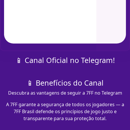
📱 Canal Oficial no Telegram!
📱 Benefícios do Canal
Descubra as vantagens de seguir a 7FF no Telegram
A 7FF garante a segurança de todos os jogadores — a
7FF Brasil defende os princípios de jogo justo e
transparente para sua proteção total.