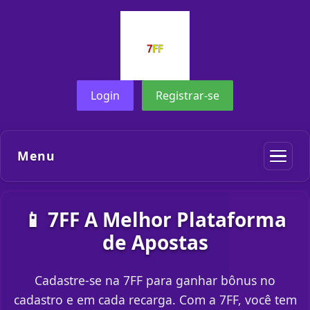
Login
Registrar-se
Menu
📱 7FF A Melhor Plataforma
de Apostas
Cadastre-se na 7FF para ganhar bônus no
cadastro e em cada recarga. Com a 7FF, você tem