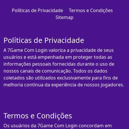
Políticas de Privacidade
Termos e Condições
Sitemap
Políticas de Privacidade
A 7Game Com Login valoriza a privacidade de seus
usuários e está empenhada em proteger todas as
informações pessoais fornecidas durante o uso de
nossos canais de comunicação. Todos os dados
coletados são utilizados exclusivamente para fins de
melhoria contínua da experiência de nossos jogadores.
Termos e Condições
Os usuários da 7Game Com Login concordam em