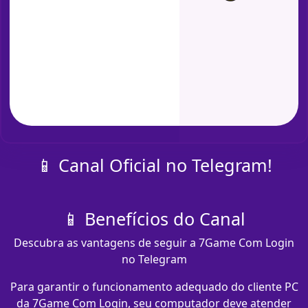
📱 Canal Oficial no Telegram!
📱 Benefícios do Canal
Descubra as vantagens de seguir a 7Game Com Login
no Telegram
Para garantir o funcionamento adequado do cliente PC
da 7Game Com Login, seu computador deve atender