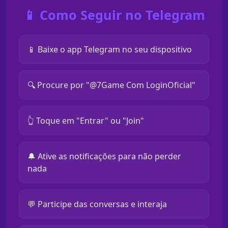
📱 Como Seguir no Telegram
📱 Baixe o app Telegram no seu dispositivo
🔍 Procure por "@7Game Com LoginOficial"
👆 Toque em "Entrar" ou "Join"
🔔 Ative as notificações para não perder
nada
💬 Participe das conversas e interaja