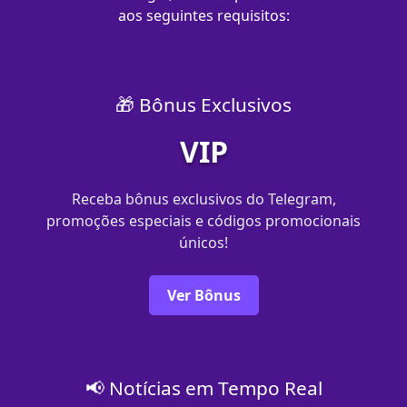
aos seguintes requisitos:
🎁 Bônus Exclusivos
VIP
Receba bônus exclusivos do Telegram,
promoções especiais e códigos promocionais
únicos!
Ver Bônus
📢 Notícias em Tempo Real