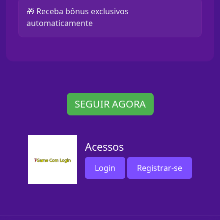
🎁 Receba bônus exclusivos
automaticamente
SEGUIR AGORA
Acessos
Login
Registrar-se