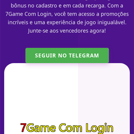
bônus no cadastro e em cada recarga. Com a
7Game Com Login, você tem acesso a promoções
incríveis e uma experiência de jogo inigualável.
Junte-se aos vencedores agora!
SEGUIR NO TELEGRAM