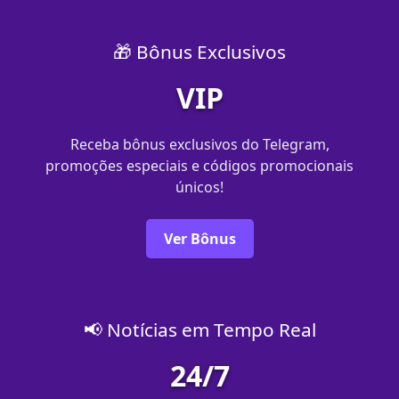
🎁 Bônus Exclusivos
VIP
Receba bônus exclusivos do Telegram,
promoções especiais e códigos promocionais
únicos!
Ver Bônus
📢 Notícias em Tempo Real
24/7