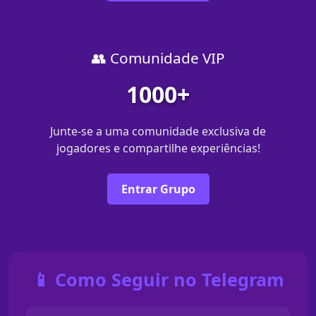
👥 Comunidade VIP
1000+
Junte-se a uma comunidade exclusiva de
jogadores e compartilhe experiências!
Entrar Grupo
📱 Como Seguir no Telegram