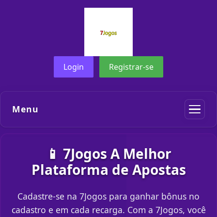
Login
Registrar-se
Menu
📱 7Jogos A Melhor
Plataforma de Apostas
Cadastre-se na 7Jogos para ganhar bônus no
cadastro e em cada recarga. Com a 7Jogos, você