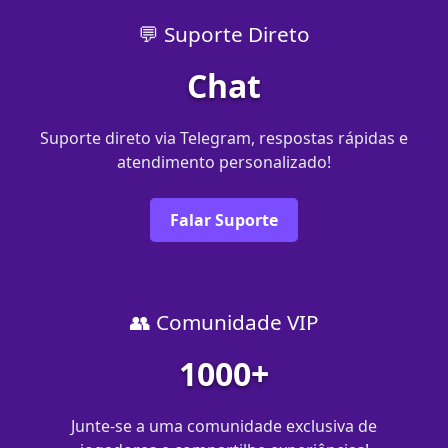
💬 Suporte Direto
Chat
Suporte direto via Telegram, respostas rápidas e
atendimento personalizado!
Falar Suporte
👥 Comunidade VIP
1000+
Junte-se a uma comunidade exclusiva de