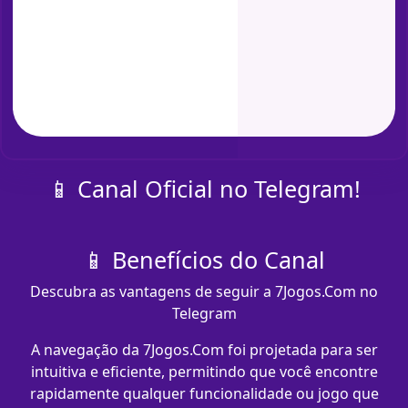
📱 Canal Oficial no Telegram!
📱 Benefícios do Canal
Descubra as vantagens de seguir a 7Jogos.Com no
Telegram
A navegação da 7Jogos.Com foi projetada para ser
intuitiva e eficiente, permitindo que você encontre
rapidamente qualquer funcionalidade ou jogo que