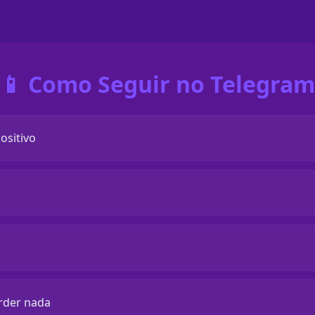
📱 Como Seguir no Telegram
ositivo
erder nada