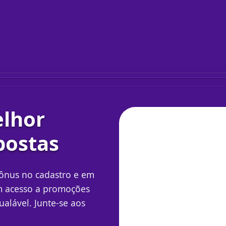
elhor
postas
ônus no cadastro e em
m acesso a promoções
ualável. Junte-se aos