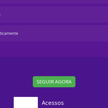
a
aticamente
SEGUIR AGORA
Acessos