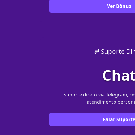
Ver Bônus
💬 Suporte Di
Cha
Suporte direto via Telegram, r
atendimento persona
Falar Suport