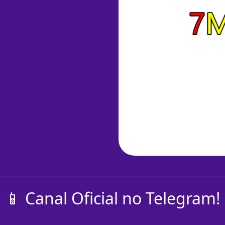
📱 Canal Oficial no Telegram!