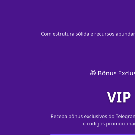
Com estrutura sólida e recursos abundan
🎁 Bônus Exclu
VIP
Receba bônus exclusivos do Telegra
e códigos promocionai