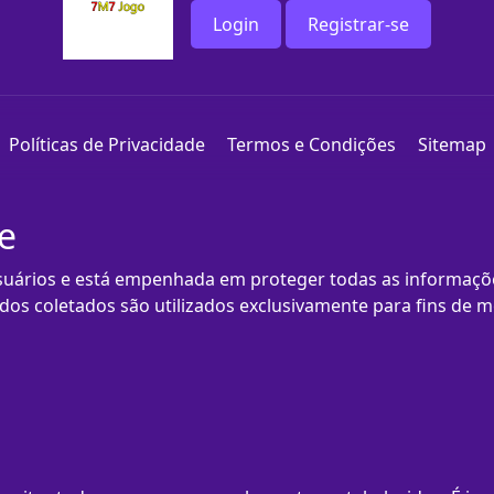
Login
Registrar-se
Políticas de Privacidade
Termos e Condições
Sitemap
de
usuários e está empenhada em proteger todas as informaçõ
os coletados são utilizados exclusivamente para fins de m