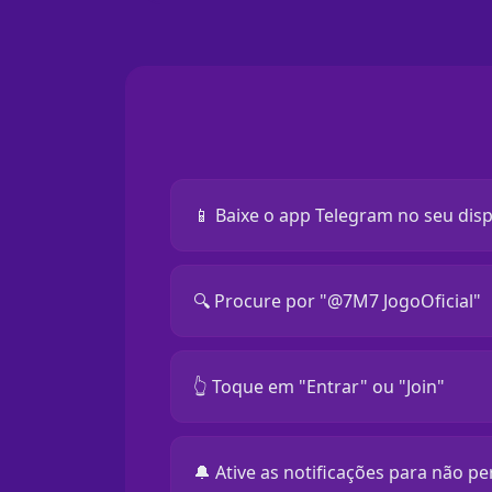
📱 Baixe o app Telegram no seu disp
🔍 Procure por "@7M7 JogoOficial"
👆 Toque em "Entrar" ou "Join"
🔔 Ative as notificações para não p