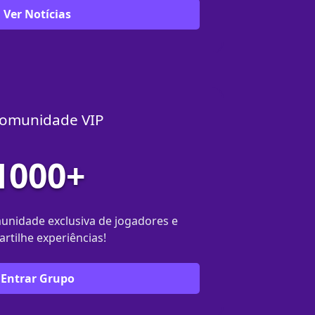
Ver Notícias
Comunidade VIP
1000+
unidade exclusiva de jogadores e
rtilhe experiências!
Entrar Grupo