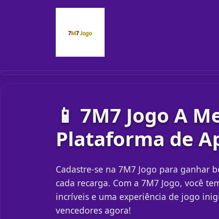
📱 7M7 Jogo A M
Plataforma de A
Cadastre-se na 7M7 Jogo para ganhar b
cada recarga. Com a 7M7 Jogo, você te
incríveis e uma experiência de jogo inig
vencedores agora!