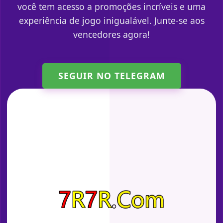
você tem acesso a promoções incríveis e uma
experiência de jogo inigualável. Junte-se aos
vencedores agora!
SEGUIR NO TELEGRAM