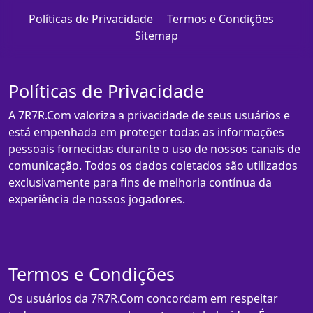
Políticas de Privacidade
Termos e Condições
Sitemap
Políticas de Privacidade
A 7R7R.Com valoriza a privacidade de seus usuários e
está empenhada em proteger todas as informações
pessoais fornecidas durante o uso de nossos canais de
comunicação. Todos os dados coletados são utilizados
exclusivamente para fins de melhoria contínua da
experiência de nossos jogadores.
Termos e Condições
Os usuários da 7R7R.Com concordam em respeitar