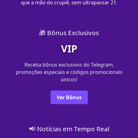
que a mão do crupiê, sem ultrapassar 21.
🎁 Bônus Exclusivos
VIP
Receba bônus exclusivos do Telegram,
promoções especiais e códigos promocionais
únicos!
Ver Bônus
📢 Notícias em Tempo Real