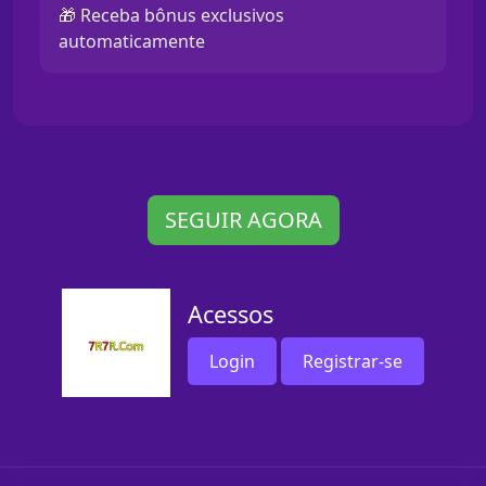
🎁 Receba bônus exclusivos
automaticamente
SEGUIR AGORA
Acessos
Login
Registrar-se