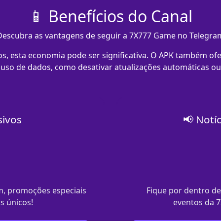
📱 Benefícios do Canal
Descubra as vantagens de seguir a 7X777 Game no Telegra
os, esta economia pode ser significativa. O APK também o
 uso de dados, como desativar atualizações automáticas ou 
sivos
📢 Notí
m, promoções especiais
Fique por dentro d
s únicos!
eventos da 