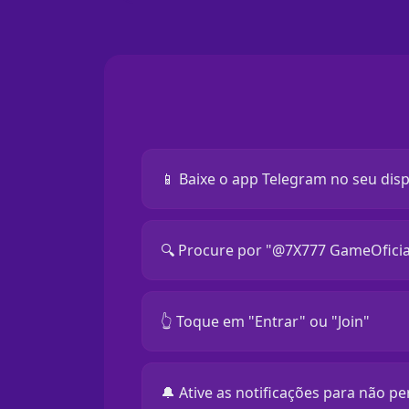
📱 Baixe o app Telegram no seu disp
🔍 Procure por "@7X777 GameOficia
👆 Toque em "Entrar" ou "Join"
🔔 Ative as notificações para não p