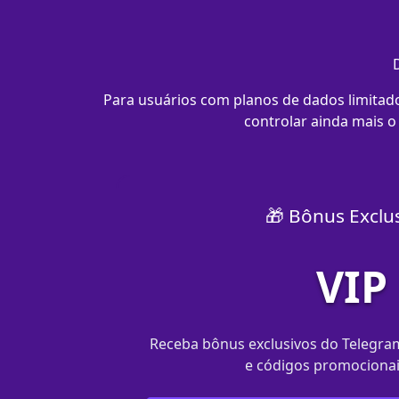
Para usuários com planos de dados limitad
controlar ainda mais o
🎁 Bônus Exclu
VIP
Receba bônus exclusivos do Telegra
e códigos promocionai