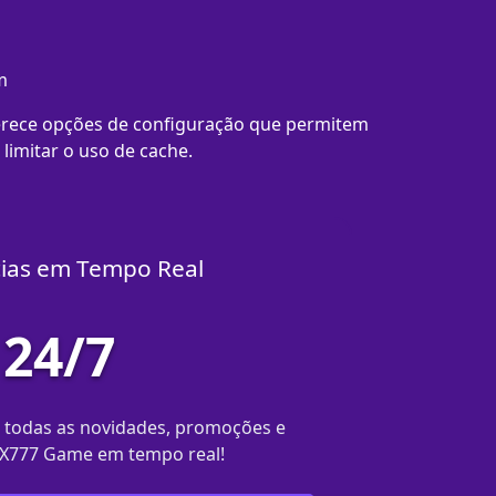
m
ferece opções de configuração que permitem
limitar o uso de cache.
cias em Tempo Real
24/7
e todas as novidades, promoções e
7X777 Game em tempo real!