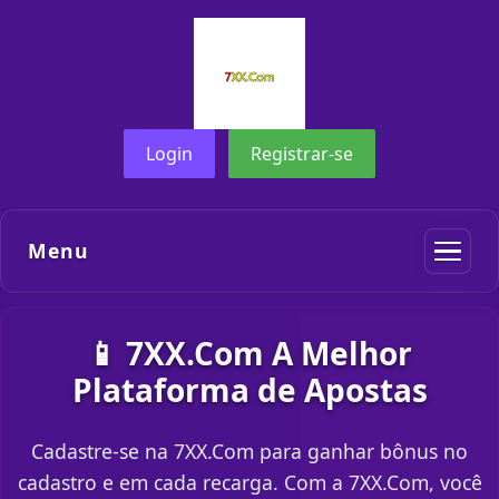
Login
Registrar-se
Menu
📱 7XX.Com A Melhor
Plataforma de Apostas
Cadastre-se na 7XX.Com para ganhar bônus no
cadastro e em cada recarga. Com a 7XX.Com, você