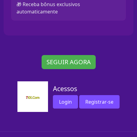
🎁 Receba bônus exclusivos
automaticamente
SEGUIR AGORA
Acessos
Login
Registrar-se