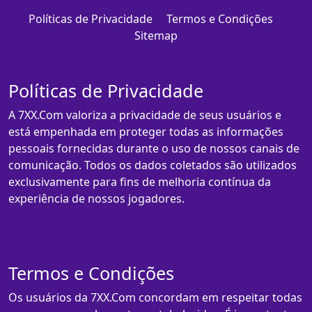
Políticas de Privacidade
Termos e Condições
Sitemap
Políticas de Privacidade
A 7XX.Com valoriza a privacidade de seus usuários e
está empenhada em proteger todas as informações
pessoais fornecidas durante o uso de nossos canais de
comunicação. Todos os dados coletados são utilizados
exclusivamente para fins de melhoria contínua da
experiência de nossos jogadores.
Termos e Condições
Os usuários da 7XX.Com concordam em respeitar todas