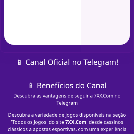
📱 Canal Oficial no Telegram!
📱 Benefícios do Canal
Descubra as vantagens de seguir a 7XX.Com no
Telegram
Descubra a variedade de jogos disponíveis na seção
'Todos os Jogos' do site
7XX.Com
, desde cassinos
clássicos a apostas esportivas, com uma experiência