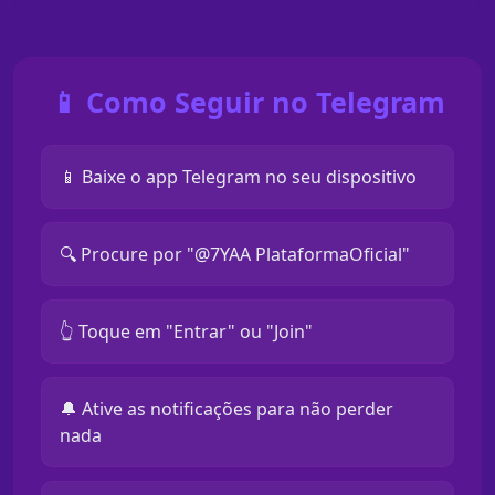
📱 Como Seguir no Telegram
📱 Baixe o app Telegram no seu dispositivo
🔍 Procure por "@7YAA PlataformaOficial"
👆 Toque em "Entrar" ou "Join"
🔔 Ative as notificações para não perder
nada