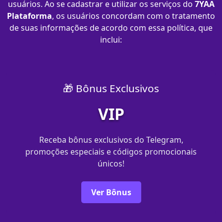
usuários. Ao se cadastrar e utilizar os serviços do
7YAA
Plataforma
, os usuários concordam com o tratamento
de suas informações de acordo com essa política, que
inclui:
🎁 Bônus Exclusivos
VIP
Receba bônus exclusivos do Telegram,
promoções especiais e códigos promocionais
únicos!
Ver Bônus