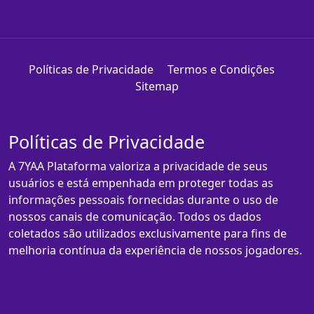
Políticas de Privacidade
Termos e Condições
Sitemap
Políticas de Privacidade
A 7YAA Plataforma valoriza a privacidade de seus
usuários e está empenhada em proteger todas as
informações pessoais fornecidas durante o uso de
nossos canais de comunicação. Todos os dados
coletados são utilizados exclusivamente para fins de
melhoria contínua da experiência de nossos jogadores.