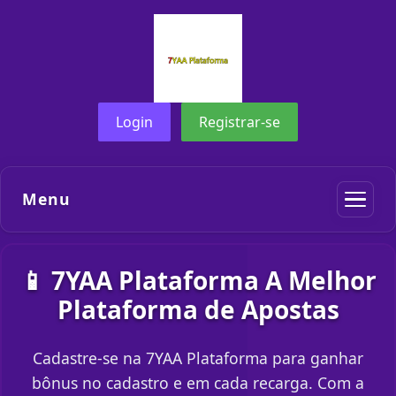
Login
Registrar-se
Menu
📱 7YAA Plataforma A Melhor
Plataforma de Apostas
Cadastre-se na 7YAA Plataforma para ganhar
bônus no cadastro e em cada recarga. Com a