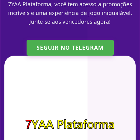
7YAA Plataforma, você tem acesso a promoções
incríveis e uma experiência de jogo inigualável.
Junte-se aos vencedores agora!
SEGUIR NO TELEGRAM