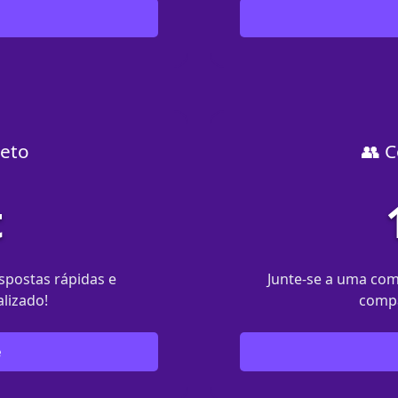
reto
👥 
t
espostas rápidas e
Junte-se a uma com
lizado!
compa
e