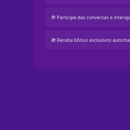
💬 Participe das conversas e interaj
🎁 Receba bônus exclusivos autom