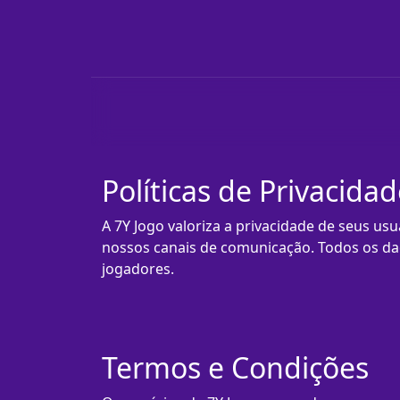
Políticas de Privacida
A 7Y Jogo valoriza a privacidade de seus u
nossos canais de comunicação. Todos os dad
jogadores.
Termos e Condições