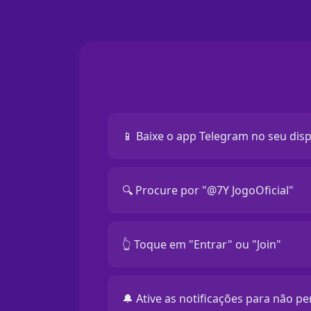
📱 Baixe o app Telegram no seu disp
🔍 Procure por "@7Y JogoOficial"
👆 Toque em "Entrar" ou "Join"
🔔 Ative as notificações para não p