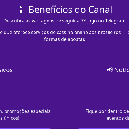
📱 Benefícios do Canal
Descubra as vantagens de seguir a 7Y Jogo no Telegram
e que oferece serviços de cassino online aos brasileiros 
formas de apostar.
sivos
📢 Notí
m, promoções especiais
Fique por dentro d
s únicos!
eventos d