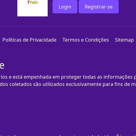
Login
Registrar-se
Políticas de Privacidade
Termos e Condições
Sitemap
de
ários e está empenhada em proteger todas as informações 
os coletados são utilizados exclusivamente para fins de m