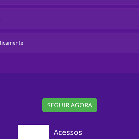
a
aticamente
SEGUIR AGORA
Acessos