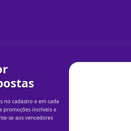
or
postas
s no cadastro e em cada
a promoções incríveis e
unte-se aos vencedores