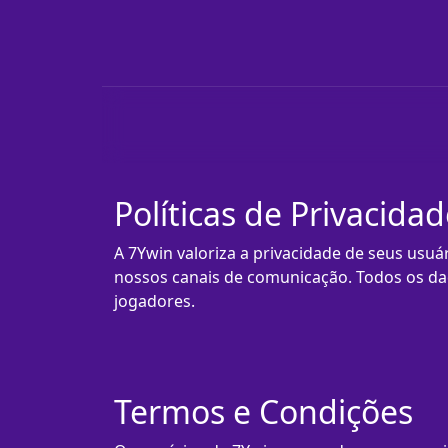
Políticas de Privacida
A 7Ywin valoriza a privacidade de seus usu
nossos canais de comunicação. Todos os dad
jogadores.
Termos e Condições