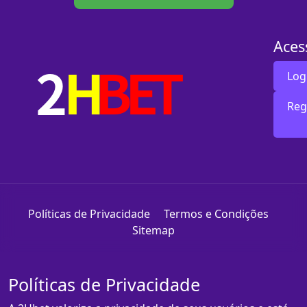
Aces
Log
Reg
Políticas de Privacidade
Termos e Condições
Sitemap
Políticas de Privacidade