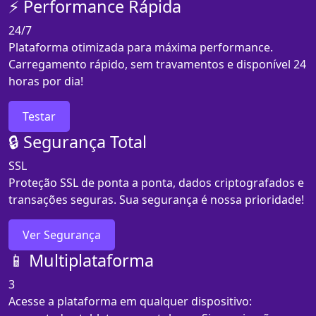
⚡ Performance Rápida
24/7
Plataforma otimizada para máxima performance.
Carregamento rápido, sem travamentos e disponível 24
horas por dia!
Testar
🔒 Segurança Total
SSL
Proteção SSL de ponta a ponta, dados criptografados e
transações seguras. Sua segurança é nossa prioridade!
Ver Segurança
📱 Multiplataforma
3
Acesse a plataforma em qualquer dispositivo: