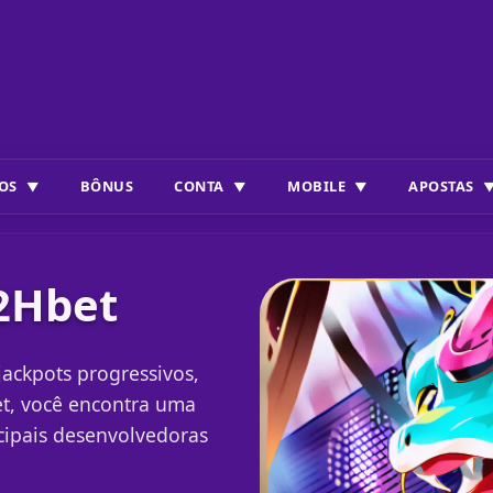
OS
BÔNUS
CONTA
MOBILE
APOSTAS
 2Hbet
jackpots progressivos,
et, você encontra uma
ncipais desenvolvedoras