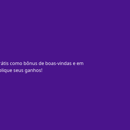
rátis como bônus de boas-vindas e em
plique seus ganhos!